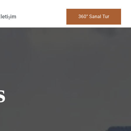
İletişim
360° Sanal Tur
s